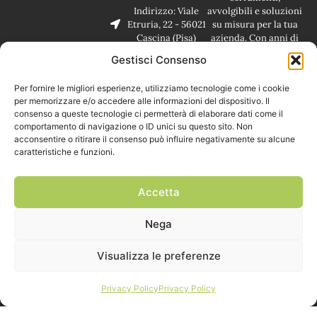
Indirizzo: Viale
avvolgibili e soluzioni
Etruria, 22 - 56021
su misura per la tua
Cascina (Pisa)
azienda. Con anni di
esperienza, offriamo
Gestisci Consenso
prodotti di qualità e
installazioni
Per fornire le migliori esperienze, utilizziamo tecnologie come i cookie
professionali per
per memorizzare e/o accedere alle informazioni del dispositivo. Il
garantire sicurezza,
consenso a queste tecnologie ci permetterà di elaborare dati come il
comfort ed efficienza
comportamento di navigazione o ID unici su questo sito. Non
energetica.
acconsentire o ritirare il consenso può influire negativamente su alcune
caratteristiche e funzioni.
Accetta
Nega
Visualizza le preferenze
Privacy Policy
Privacy Policy