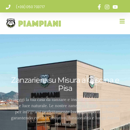
(+39) 050 703717
Zanzariere su Misura a Cascina e
Pisa
Proteggi la tua casa da zanzare e insetti senza rinunciare ad
aria e luce naturale. Le nostre zanzariere sono progettate
per integrarsi perfettamente con ogni tipo di infisso,
garantendo comfort abitativo, funzionalità e lunga durata
nel tempo.