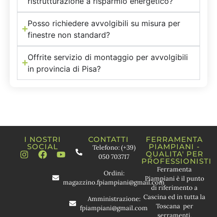
ristrutturazione a risparmio energetico?
Posso richiedere avvolgibili su misura per
finestre non standard?
Offrite servizio di montaggio per avvolgibili
in provincia di Pisa?
I NOSTRI
CONTATTI
FERRAMENTA
SOCIAL
PIAMPIANI -
Telefono: (+39)
QUALITA' PER
050 703717
PROFESSIONISTI
Ferramenta
Ordini:
Piampiani è il punto
magazzino.fpiampiani@gmail.com
di riferimento a
Cascina ed in tutta la
Amministrazione:
Toscana per
fpiampiani@gmail.com
serramenti,